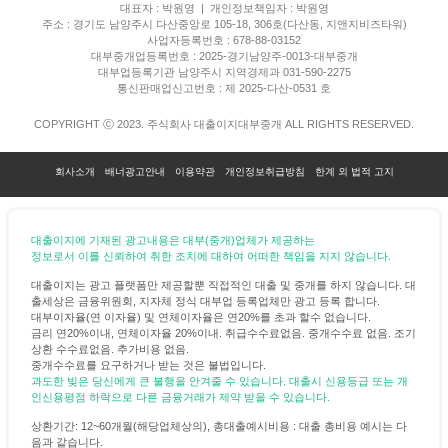
대표자 : 박원영 | 개인정보책임자 : 박원영
주소 : 경기도 남양주시 다산중앙로 105-18, 306호(다산동, 지앤지비즈타워)
사업자등록번호 : 678-88-03152
대부중개업등록번호 : 2025-경기남양주-0013-대부중개
대부업등록기관 남양주시 지역경제과 031-590-2275
통신판매업신고번호 : 제 2025-다산-0531 호
COPYRIGHT ⓒ 2023. 주식회사 대출이지대부중개 ALL RIGHTS RESERVED.
회사소개
배너광고안내
이용약관
개인정보취급방침
한계 외 법적 고지
대출이지에 기재된 광고내용은 대부(중개)업체가 제공하는
정보로서 이를 신뢰하여 취한 조치에 대하여 어떠한 책임을 지지 않습니다.
대출이지는 광고 플랫폼만 제공할뿐 직접적인 대출 및 중개를 하지 않습니다. 대
출세상은 금융위원회, 지자체 정식 대부업 등록업체만 광고 등록 합니다.
대부이자율(연 이자율) 및 연체이자율은 연20%를 초과 할수 없습니다.
금리 연20%이내, 연체이자율 20%이내. 취급수수료없음. 중개수수료 없음. 조기
상환 수수료없음. 추가비용 없음.
중개수수료를 요구하거나 받는 것은 불법입니다.
과도한 빚은 당신에게 큰 불행을 안겨줄 수 있습니다. 대출시 신용등급 또는 개
인신용평점 하락으로 다른 금융거래가 제약 받을 수 있습니다.
상환기간: 12~60개월(해당업체상의), 총대출예시비용 : 대출 총비용 예시는 다
음과 같습니다.