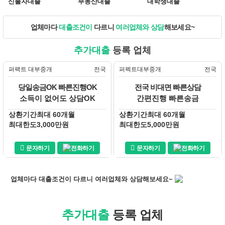
신불자대출
부동산대출
대학생대출
업체마다
대출조건이
다르니
여러업체와 상담
해보세요~
추가대출
등록 업체
퍼팩트 대부중개
전국
퍼펙트대부중개
전국
당일송금OK 빠른진행OK
전국 비대면 빠른상담
소득이 없어도 상담OK
간편진행 빠른송금
상환기간
최대 60개월
상환기간
최대 60개월
최대한도
3,000만원
최대한도
5,000만원
문자하기
전화하기
문자하기
전화하기
업체마다
대출조건이
다르니
여러업체와 상담
해보세요~
추가대출
등록 업체