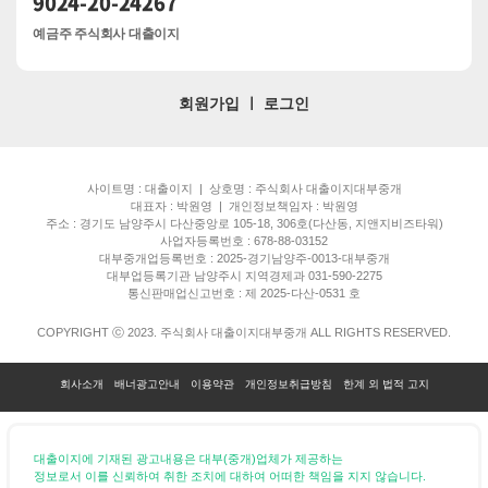
9024-20-24267
예금주 주식회사 대출이지
회원가입
ㅣ
로그인
사이트명 : 대출이지 | 상호명 : 주식회사 대출이지대부중개
대표자 : 박원영 | 개인정보책임자 : 박원영
주소 : 경기도 남양주시 다산중앙로 105-18, 306호(다산동, 지앤지비즈타워)
사업자등록번호 : 678-88-03152
대부중개업등록번호 : 2025-경기남양주-0013-대부중개
대부업등록기관 남양주시 지역경제과 031-590-2275
통신판매업신고번호 : 제 2025-다산-0531 호
COPYRIGHT ⓒ 2023. 주식회사 대출이지대부중개 ALL RIGHTS RESERVED.
회사소개
배너광고안내
이용약관
개인정보취급방침
한계 외 법적 고지
대출이지에 기재된 광고내용은 대부(중개)업체가 제공하는
정보로서 이를 신뢰하여 취한 조치에 대하여 어떠한 책임을 지지 않습니다.