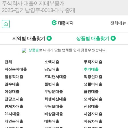
주식회사 대출이지대부중개
2025-경기남양주-0013-대부중개
전체메뉴
지역별
대출찾기
상품별
대출찾기
상품별
로 나에게 맞는 업체를 쉽게 찾을수 있습니다.
전체
소액대출
무직자대출
저신용자대출
당일대출
추가대출
일용직대출
프리랜서대출
직장인대출
일수대출
월변대출
생활비대출
여성대출
무방문대출
급전대출
전당포대출
회생파산대출
모바일대출
연체자대출
무담보대출
신용대출
24시대출
비상금대출
사업자대출
개인돈대출
대환대출
자동차대출