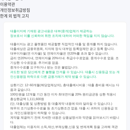
이용약관
개인정보취급방침
한계 외 법적 고지
대출이지에 기재된 광고내용은 대부(중개)업체가 제공하는
정보로서 이를 신뢰하여 취한 조치에 대하여 어떠한 책임을 지지 않습니다.
대출이지는 광고 플랫폼만 제공할뿐 직접적인 대출 및 중개를 하지 않습니다.
대출세상은 금융위원회, 지자체 정식 대부업 등록업체만 광고 등록 합니다.
대부이자율(연 이자율) 및 연체이자율은 연20%를 초과 할수 없습니다.
금리 연20%이내, 연체이자율 20%이내. 취급수수료없음. 중개수수료 없음. 조
기상환 수수료없음. 추가비용 없음.
중개수수료를 요구하거나 받는 것은 불법입니다.
과도한 빚은 당신에게 큰 불행을 안겨줄 수 있습니다. 대출시 신용등급 또는 개
인신용평점 하락으로 다른 금융거래가 제약 받을 수 있습니다.
상환기간: 12~60개월(해당업체상의), 총대출예시비용 : 대출 총비용 예시는 다
음과 같습니다.
100만원을 12개월 기간 동안 이자 최대연이율 20% 원리금균등 상환 적용시
총상환금액 1,111,600원
(단, 대출상품 및 상환방법 등 대출계약 내용에 따라 달라질 수 있습니다.)
채무의 조기상환수수료율 등 초기상환조건 없음. 대출 시 귀하의 신용등급 또
는 개인신용평점이 하락할 수 있습니다.
계약을 체결하기 전에 자세한 내용은 상품설명서와 약관을 읽어보시기 바랍니
다.
대출업체는 이용자의 소득,재산,부채상황,신용 및 변제계획 등을 고려해 객관