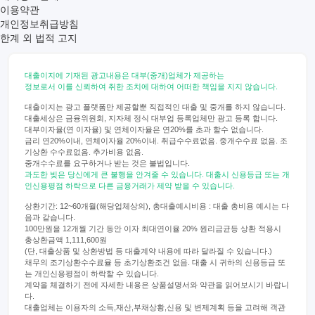
이용약관
개인정보취급방침
한계 외 법적 고지
대출이지에 기재된 광고내용은 대부(중개)업체가 제공하는
정보로서 이를 신뢰하여 취한 조치에 대하여 어떠한 책임을 지지 않습니다.
대출이지는 광고 플랫폼만 제공할뿐 직접적인 대출 및 중개를 하지 않습니다.
대출세상은 금융위원회, 지자체 정식 대부업 등록업체만 광고 등록 합니다.
대부이자율(연 이자율) 및 연체이자율은 연20%를 초과 할수 없습니다.
금리 연20%이내, 연체이자율 20%이내. 취급수수료없음. 중개수수료 없음. 조
기상환 수수료없음. 추가비용 없음.
중개수수료를 요구하거나 받는 것은 불법입니다.
과도한 빚은 당신에게 큰 불행을 안겨줄 수 있습니다. 대출시 신용등급 또는 개
인신용평점 하락으로 다른 금융거래가 제약 받을 수 있습니다.
상환기간: 12~60개월(해당업체상의), 총대출예시비용 : 대출 총비용 예시는 다
음과 같습니다.
100만원을 12개월 기간 동안 이자 최대연이율 20% 원리금균등 상환 적용시
총상환금액 1,111,600원
(단, 대출상품 및 상환방법 등 대출계약 내용에 따라 달라질 수 있습니다.)
채무의 조기상환수수료율 등 초기상환조건 없음. 대출 시 귀하의 신용등급 또
는 개인신용평점이 하락할 수 있습니다.
계약을 체결하기 전에 자세한 내용은 상품설명서와 약관을 읽어보시기 바랍니
다.
대출업체는 이용자의 소득,재산,부채상황,신용 및 변제계획 등을 고려해 객관