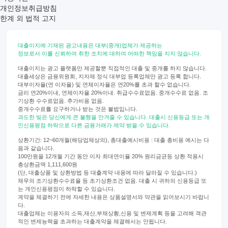
개인정보취급방침
한계 외 법적 고지
대출이지에 기재된 광고내용은 대부(중개)업체가 제공하는
정보로서 이를 신뢰하여 취한 조치에 대하여 어떠한 책임을 지지 않습니다.
대출이지는 광고 플랫폼만 제공할뿐 직접적인 대출 및 중개를 하지 않습니다.
대출세상은 금융위원회, 지자체 정식 대부업 등록업체만 광고 등록 합니다.
대부이자율(연 이자율) 및 연체이자율은 연20%를 초과 할수 없습니다.
금리 연20%이내, 연체이자율 20%이내. 취급수수료없음. 중개수수료 없음. 조
기상환 수수료없음. 추가비용 없음.
중개수수료를 요구하거나 받는 것은 불법입니다.
과도한 빚은 당신에게 큰 불행을 안겨줄 수 있습니다. 대출시 신용등급 또는 개
인신용평점 하락으로 다른 금융거래가 제약 받을 수 있습니다.
상환기간: 12~60개월(해당업체상의), 총대출예시비용 : 대출 총비용 예시는 다
음과 같습니다.
100만원을 12개월 기간 동안 이자 최대연이율 20% 원리금균등 상환 적용시
총상환금액 1,111,600원
(단, 대출상품 및 상환방법 등 대출계약 내용에 따라 달라질 수 있습니다.)
채무의 조기상환수수료율 등 초기상환조건 없음. 대출 시 귀하의 신용등급 또
는 개인신용평점이 하락할 수 있습니다.
계약을 체결하기 전에 자세한 내용은 상품설명서와 약관을 읽어보시기 바랍니
다.
대출업체는 이용자의 소득,재산,부채상황,신용 및 변제계획 등을 고려해 객관
적인 변제능력을 초과하는 대출계약을 체결해서는 안됩니다.