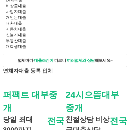
24시대출
비상금대출
사업자대출
개인돈대출
대환대출
자동차대출
신불자대출
부동산대출
대학생대출
업체마다
대출조건이
다르니
여러업체와 상담
해보세요~
연체자대출
등록 업체
퍼팩트 대부중
24시으뜸대부
개
중개
당일 최대
친절상담 비상
전국
전국
3000까지
금대출상담