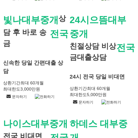
상
빛나대부중개
24시으뜸대부
담 후 바로 송
전국
중개
금
친절상담 비상
전국
금대출상담
신속한 당일 간편대출 상
담
24시 전국 당일 비대면
상환기간
최대 60개월
상환기간
최대 60개월
최대한도
3,000만원
최대한도
5,000만원
문자하기
전화하기
문자하기
전화하기
나이스대부중개
하데스 대부중
전국 비대면
전국
개