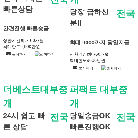
빠른상담
당장 급하신
전국
분!!
간편진행 빠른송금
상환기간
최대 60개월
최대 9000까지 당일지급
최대한도
9,000만원
상환기간
최대60개월
문자하기
전화하기
최대한도
9000만원
문자하기
전화하기
더베스트대부중
퍼팩트 대부중
개
개
24시 쉽고 빠
당일송금OK
전국
전국
른 상담
빠른진행OK