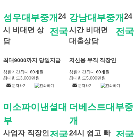
24
24
성우대부중개
강남대부중개
시 비대면 상
시간 비대면
전국
전국
담
대출상담
최대9000까지 당일지급
저신용 무직 직장인
상환기간
최대 60개월
상환기간
최대 60개월
최대한도
3,000만원
최대한도
5,000만원
문자하기
전화하기
문자하기
전화하기
미소파이낸셜대
더베스트대부중
부
개
사업자 직장인
24시 쉽고 빠
전국
전국