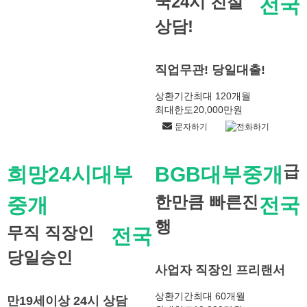
국24시 친절
전국
상담!
직업무관! 당일대출!
상환기간
최대 120개월
최대한도
20,000만원
문자하기
전화하기
급
희망24시대부
BGB대부중개
한만큼 빠른진
중개
전국
행
무직 직장인
전국
당일승인
사업자 직장인 프리랜서
상환기간
최대 60개월
만19세이상 24시 상담