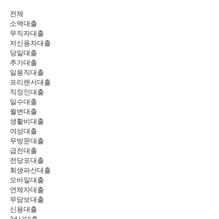
전체
소액대출
무직자대출
저신용자대출
당일대출
추가대출
일용직대출
프리랜서대출
직장인대출
일수대출
월변대출
생활비대출
여성대출
무방문대출
급전대출
전당포대출
회생파산대출
모바일대출
연체자대출
무담보대출
신용대출