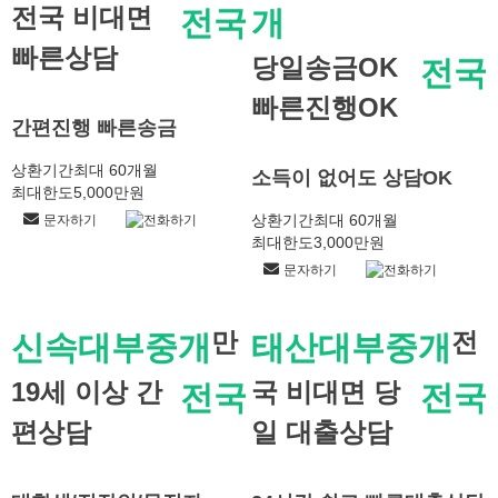
전국 비대면
전국
개
빠른상담
당일송금OK
전국
빠른진행OK
간편진행 빠른송금
상환기간
최대 60개월
소득이 없어도 상담OK
최대한도
5,000만원
상환기간
최대 60개월
문자하기
전화하기
최대한도
3,000만원
문자하기
전화하기
만
전
신속대부중개
태산대부중개
19세 이상 간
국 비대면 당
전국
전국
편상담
일 대출상담