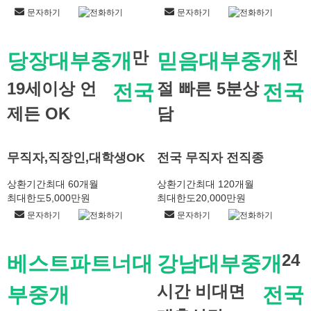
문자하기
전화하기
문자하기
전화하기
만
친
당장대부중개
믿음대부중개
19세이상 언
절 빠른 5분상
전국
전국
제든 OK
담
무직자,직장인,대학생OK
전국 무직자 전직종
상환기간
최대 60개월
상환기간
최대 120개월
최대한도
5,000만원
최대한도
20,000만원
문자하기
전화하기
문자하기
전화하기
24
베스트파트너대
강남대부중개
시간 비대면
부중개
전국