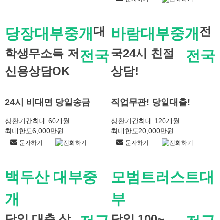
대
전
당장대부중개
바람대부중개
학생무소득 저
국24시 친절
전국
전국
신용상담OK
상담!
24시 비대면 당일송금
직업무관! 당일대출!
상환기간
최대 60개월
상환기간
최대 120개월
최대한도
6,000만원
최대한도
20,000만원
문자하기
전화하기
문자하기
전화하기
백두산 대부중
모범트러스트대
개
부
당일 대출 상
당일 100~