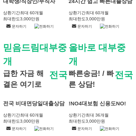
대학생/직장인/무직자
24시간 쉽고 빠른대출상담
상환기간
최대 60개월
상환기간
최대 60개월
최대한도
3,000만원
최대한도
3,000만원
문자하기
전화하기
문자하기
전화하기
믿음드림대부중
올바로 대부중
개
개
급한 자금 해
빠른송금! / 빠
전국
전국
결은 여기로
른 상담!
전국 비대면당일대출상담
!NO4대보험 신용도NO!
상환기간
최대 60개월
상환기간
최대 36개월
최대한도
3,000만원
최대한도
3,000만원
문자하기
전화하기
문자하기
전화하기