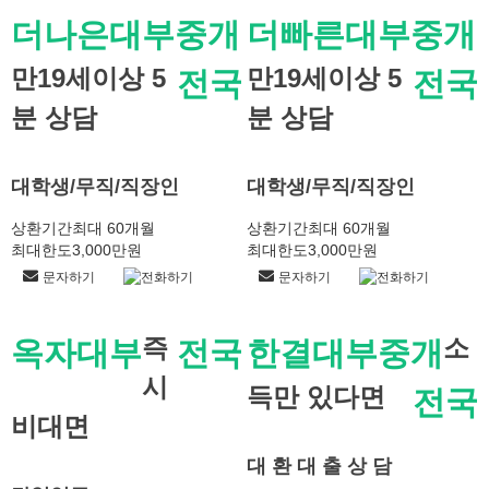
더나은대부중개
더빠른대부중개
만19세이상 5
만19세이상 5
전국
전국
분 상담
분 상담
대학생/무직/직장인
대학생/무직/직장인
상환기간
최대 60개월
상환기간
최대 60개월
최대한도
3,000만원
최대한도
3,000만원
문자하기
전화하기
문자하기
전화하기
즉
소
옥자대부
전국
한결대부중개
시
득만 있다면
전국
비대면
대 환 대 출 상 담