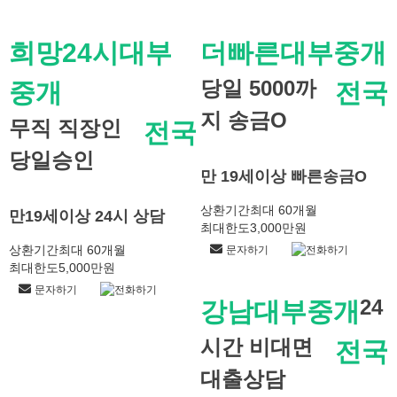
희망24시대부
더빠른대부중개
당일 5000까
중개
전국
지 송금O
무직 직장인
전국
당일승인
만 19세이상 빠른송금O
상환기간
최대 60개월
만19세이상 24시 상담
최대한도
3,000만원
상환기간
최대 60개월
문자하기
전화하기
최대한도
5,000만원
문자하기
전화하기
24
강남대부중개
시간 비대면
전국
대출상담