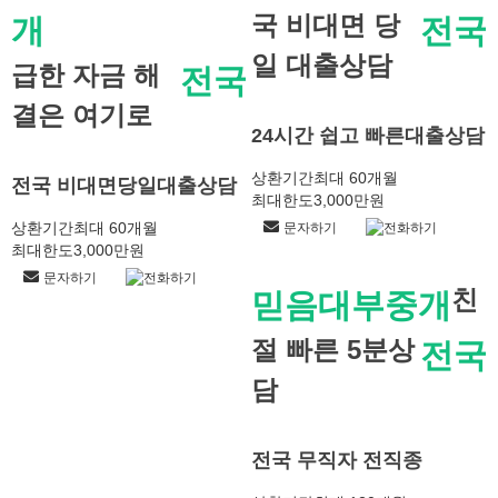
국 비대면 당
개
전국
일 대출상담
급한 자금 해
전국
결은 여기로
24시간 쉽고 빠른대출상담
상환기간
최대 60개월
전국 비대면당일대출상담
최대한도
3,000만원
상환기간
최대 60개월
문자하기
전화하기
최대한도
3,000만원
문자하기
전화하기
친
믿음대부중개
절 빠른 5분상
전국
담
전국 무직자 전직종