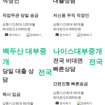
직장인
대출상담
직업무관 당일 송금
저신용 무직 직장인
상환기간
최대 120개월
상환기간
최대 60개월
최대한도
3,000만원
최대한도
5,000만원
문자하기
전화하기
문자하기
전화하기
백두산 대부중
나이스대부중개
전국 비대면
개
전국
빠른상담
당일 대출 상
전국
담
간편진행 빠른송금
상환기간
최대 60개월
즉시 입금
최대한도
9,000만원
상환기간
최대 60개월
문자하기
전화하기