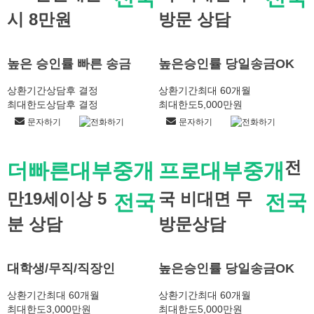
시 8만원
방문 상담
높은 승인률 빠른 송금
높은승인률 당일송금OK
상환기간
상담후 결정
상환기간
최대 60개월
최대한도
상담후 결정
최대한도
5,000만원
문자하기
전화하기
문자하기
전화하기
전
더빠른대부중개
프로대부중개
만19세이상 5
국 비대면 무
전국
전국
분 상담
방문상담
대학생/무직/직장인
높은승인률 당일송금OK
상환기간
최대 60개월
상환기간
최대 60개월
최대한도
3,000만원
최대한도
5,000만원