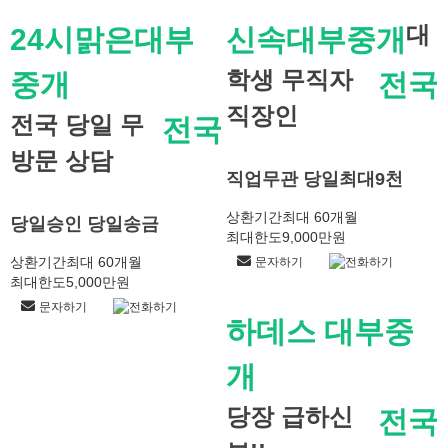
대
24시맑은대부
신속대부중개
학생 무직자
중개
전국
직장인
전국 당일 무
전국
방문 상담
직업무관 당일최대9천
상환기간
최대 60개월
당일승인 당일송금
최대한도
9,000만원
상환기간
최대 60개월
문자하기
전화하기
최대한도
5,000만원
문자하기
전화하기
하데스 대부중
개
당장 급하신
전국