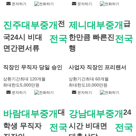
문자하기
전화하기
문자하기
전화하기
전
급
진주대부중개
제니대부중개
국24시 비대
한만큼 빠른진
전국
전국
면간편서류
행
직장인 무직자 당일 승인
사업자 직장인 프리랜서
상환기간
최대 120개월
상환기간
최대 60개월
최대한도
5,000만원
최대한도
10,000만원
문자하기
전화하기
문자하기
전화하기
대
24
바람대부중개
강남대부중개
학생 무직자
시간 비대면
전국
전국